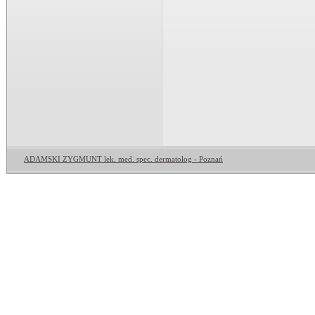
ADAMSKI ZYGMUNT lek. med. spec. dermatolog - Poznań