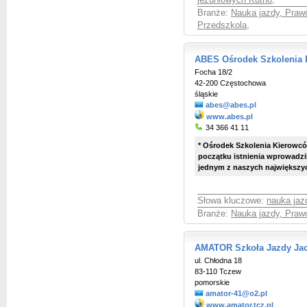
jezdniowych Kutno
,
Branże:
Nauka jazdy, Praw
Przedszkola
,
ABES Ośrodek Szkolenia
Focha 18/2
42-200 Częstochowa
śląskie
abes@abes.pl
www.abes.pl
34 366 41 11
* Ośrodek Szkolenia Kierowcó
początku istnienia wprowadzil
jednym z naszych największych
Słowa kluczowe:
nauka jaz
Branże:
Nauka jazdy, Praw
AMATOR Szkoła Jazdy Jac
ul. Chłodna 18
83-110 Tczew
pomorskie
amator-41@o2.pl
www.amator.tcz.pl