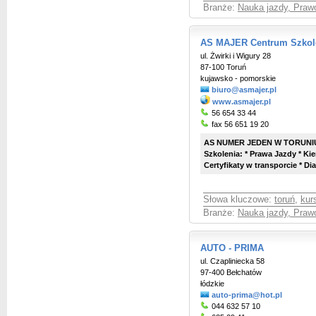
Branże:
Nauka jazdy, Praw
AS MAJER Centrum Szkol
ul. Żwirki i Wigury 28
87-100 Toruń
kujawsko - pomorskie
biuro@asmajer.pl
www.asmajer.pl
56 654 33 44
fax 56 651 19 20
AS NUMER JEDEN W TORUNIU
Szkolenia: * Prawa Jazdy * Ki
Certyfikaty w transporcie * 
Słowa kluczowe:
toruń
,
kur
Branże:
Nauka jazdy, Praw
AUTO - PRIMA
ul. Czapliniecka 58
97-400 Bełchatów
łódzkie
auto-prima@hot.pl
044 632 57 10