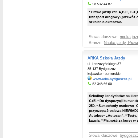
58 532 44 87
* Prawo jazdy kat. A,B,C, C+
transport drogowy (przewóz os
szkolenia okresowe.
Słowa kluczowe:
nauka ja
Branże:
Nauka jazdy, Praw
ARKA Szkoła Jazdy
ul. Leszczyńskiego 37
85-137 Bydgoszcz
kujawsko - pomorskie
www.arka.bydgoszcz.pl
52 348 66 60
Szkolimy kandydatów na kiero
C+E. * Do dyspozycji kursan
250. * Samochody osobowe- O
przyczepa 2-osiowa NIEWIADÓ
Autobus– „Autosan”. * Testy,
kaucją. * Płatność za kursy w 
Słowa kluczowe:
bydgoszc