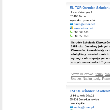
EL-TOR Ośrodek Szkoleni
pl. św. Katarzyny 9
87-100 Toruń
kujawsko - pomorskie
biuro@el-tor.net
www.el-tor.net
508 069 166
506 658 858
Ośrodek Szkolenia Kierowców
1995 roku. Jesteśmy jednymi 
Kierowców, które działają na t
zdobyliśmy doświadczenie i z
wymogi z obowiązującymi nor
nowych samochodach Toyota Ya
Słowa kluczowe:
toruń
,
pra
Branże:
Nauka jazdy, Praw
ESPOL Ośrodek Szkoleni
ul. Hirszfelda 10a/21
55-231 Jelcz-Laskowice
dolnośląskie
zapisy@onet.pl