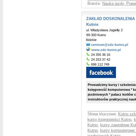
Branże:
Nauka jazdy, Praw
ZAKŁAD DOSKONALENIA 
Kutnie
ul. Władysława Jagiełły 2
99-300 Kutno
łódzkie
centrum@zdz-kutno.pl
www.zdz-kutno.pl
24 355 36 16
24 253 37 42
696 112 749
Prowadzimy kursy i szkolenia:
księgowość komputerowa * ka
jezdniowych * palacz kotłów c
instruktorów praktycznej na
Słowa kluczowe:
Kutno sz
kursy księgowości Kutno
,
k
Kutno
,
kursy zawodowe Ku
Kutno
,
kursy komputerowe