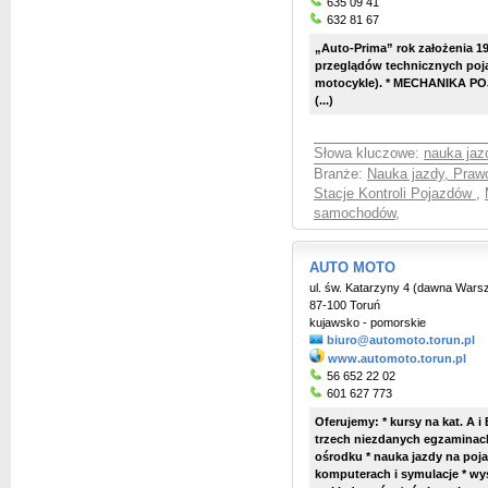
635 09 41
632 81 67
„Auto-Prima” rok założenia
przeglądów technicznych poj
motocykle). * MECHANIKA P
(...)
Słowa kluczowe:
nauka jaz
Branże:
Nauka jazdy, Praw
Stacje Kontroli Pojazdów
,
samochodów
,
AUTO MOTO
ul. św. Katarzyny 4 (dawna War
87-100 Toruń
kujawsko - pomorskie
biuro@automoto.torun.pl
www.automoto.torun.pl
56 652 22 02
601 627 773
Oferujemy: * kursy na kat. A 
trzech niezdanych egzaminach
ośrodku * nauka jazdy na poj
komputerach i symulacje * wy