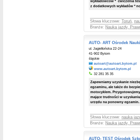
wykładowców * ćwiczenia tes
z dodatkowych wykładów * no
Słowa kluczowe:
Toruń
,
nau
Branże:
Nauka jazdy, Praw
AUTO- ART Ośrodek Nauki
ul. Jagiellońska 22-24
41-902 Bytom
śląskie
autoart@autoart.bytom.pl
www.autoart.bytom.pl
32 281 35 35
Zapewniamy uzyskanie niezbę
egzaminu, ale także do bezpi
motocyklem. Przygotowujemy
mające trudności w uzyskani
urzędu na ponowny egzami
Słowa kluczowe:
nauka jaz
Branże:
Nauka jazdy, Praw
AUTO- TEST Ośrodek Szk