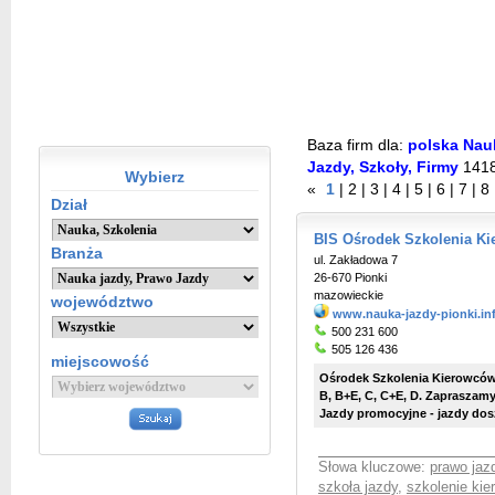
Baza firm dla:
polska Nauk
Jazdy, Szkoły, Firmy
141
Wybierz
«
1
|
2
|
3
|
4
|
5
|
6
|
7
|
8
Dział
BIS Ośrodek Szkolenia K
Branża
ul. Zakładowa 7
26-670 Pionki
mazowieckie
województwo
www.nauka-jazdy-pionki.in
500 231 600
505 126 436
miejscowość
Ośrodek Szkolenia Kierowców B
B, B+E, C, C+E, D. Zapraszam
Jazdy promocyjne - jazdy dos
Słowa kluczowe:
prawo jaz
szkoła jazdy
,
szkolenie ki