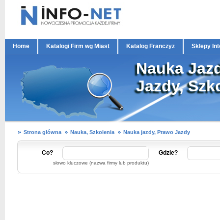
Home
Katalogi Firm wg Miast
Katalog Franczyz
Sklepy In
Nauka Jazd
Jazdy, Szk
Strona główna
Nauka, Szkolenia
Nauka jazdy, Prawo Jazdy
Co?
Gdzie?
słowo kluczowe (nazwa firmy lub produktu)