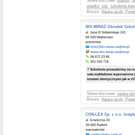
Słowa kluczowe:
Radom
,
p
prawko
,
osk
,
szkolenie kie
Branże:
Nauka jazdy, Praw
BIS-WIRAŻ Ośrodek Szkol
ul. Jana III Sobieskiego 241
84-200 Wejherowo
pomorskie
info@bis-wiraz.wejher.pl
www.bis-wiraz.wejher.pl
58 672 23 86
501 018 718
? Szkolenie prowadzimy na no
sala wykładowa wyposażona j
testami identycznymi jak w O
Słowa kluczowe:
nauka jaz
Branże:
Nauka jazdy, Praw
CON-LEX Sp. z o.o. Instyt
ul. Graniczna 24
26-600 Radom
mazowieckie
conlex@sku.com.pl