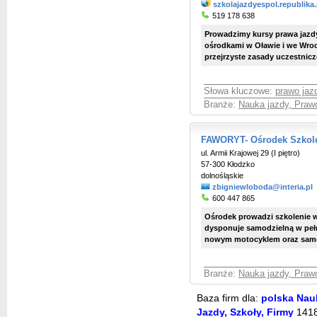
szkolajazdyespol.republika.
519 178 638
Prowadzimy kursy prawa jazdy
ośrodkami w Oławie i we Wrocł
przejrzyste zasady uczestniczen
Słowa kluczowe:
prawo jaz
Branże:
Nauka jazdy, Praw
FAWORYT- Ośrodek Szkol
ul. Armii Krajowej 29 (I piętro)
57-300 Kłodzko
dolnośląskie
zbigniewloboda@interia.pl
600 447 865
Ośrodek prowadzi szkolenie w 
dysponuje samodzielną w peł
nowym motocyklem oraz samo
Branże:
Nauka jazdy, Praw
Baza firm dla:
polska Nauk
Jazdy, Szkoły, Firmy
141