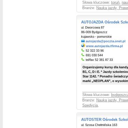
Słowa kluczowe:
toruń
,
nau
Branże:
Nauka jazdy, Praw
AUTOJAZDA Ośrodek Szko
ul. Dworcowa 87
86-009 Bydgoszcz
kujawsko - pomorskie
autojazda@poczta.onet.pl
www.autojazda.tfirma.pl
52 322 33 96
691 030 544
tel/fax 52 381 87 33
Organizujemy kursy dla kandy
B1, C, D i E. * Jazdy szkolen
Star 1142. * Ponadto świadcz
marki „NEOPLAN”, o wysokim s
Słowa kluczowe:
bydgoszc
Branże:
Nauka jazdy, Praw
Spedycja
,
AUTOSTER Ośrodek Szkol
ul. Szosa Chełmińska 163