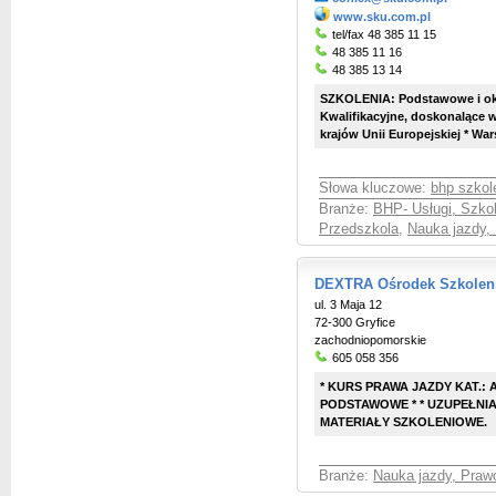
www.sku.com.pl
tel/fax 48 385 11 15
48 385 11 16
48 385 13 14
SZKOLENIA: Podstawowe i okr
Kwalifikacyjne, doskonalące w
krajów Unii Europejskiej * Wa
Słowa kluczowe:
bhp szkol
Branże:
BHP- Usługi, Szkol
Przedszkola
,
Nauka jazdy,
DEXTRA Ośrodek Szkolen
ul. 3 Maja 12
72-300 Gryfice
zachodniopomorskie
605 058 356
* KURS PRAWA JAZDY KAT.: A
PODSTAWOWE * * UZUPEŁNIA
MATERIAŁY SZKOLENIOWE.
Branże:
Nauka jazdy, Praw