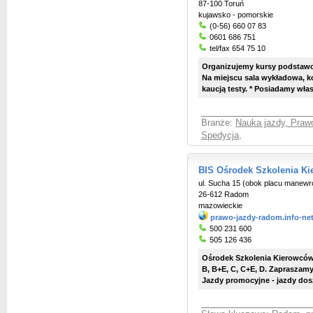
87-100 Toruń
kujawsko - pomorskie
(0-56) 660 07 83
0601 686 751
tel/fax 654 75 10
Organizujemy kursy podstawowe
Na miejscu sala wykładowa, ko
kaucją testy. * Posiadamy włas
Branże:
Nauka jazdy, Praw
Spedycja
,
BIS Ośrodek Szkolenia Ki
ul. Sucha 15 (obok placu mane
26-612 Radom
mazowieckie
prawo-jazdy-radom.info-ne
500 231 600
505 126 436
Ośrodek Szkolenia Kierowców B
B, B+E, C, C+E, D. Zapraszam
Jazdy promocyjne - jazdy dos