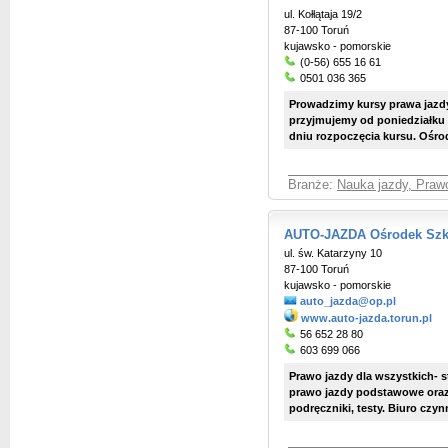
ul. Kołłątaja 19/2
87-100 Toruń
kujawsko - pomorskie
(0-56) 655 16 61
0501 036 365
Prowadzimy kursy prawa jazdy
przyjmujemy od poniedziałku d
dniu rozpoczęcia kursu. Ośrode
Branże:
Nauka jazdy, Praw
AUTO-JAZDA Ośrodek Szko
ul. św. Katarzyny 10
87-100 Toruń
kujawsko - pomorskie
auto_jazda@op.pl
www.auto-jazda.torun.pl
56 652 28 80
603 699 066
Prawo jazdy dla wszystkich- 
prawo jazdy podstawowe oraz
podręczniki, testy. Biuro czyn