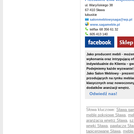
ul. Waryńskiego 38
67-410 Sława
lubuskie
salonmeblowysaga@wp.pl
www.sagameble.pl
tel/fax 68 356 61 32
605 413 140
Jako producent mebli
- możem
wykonania oraz intrygującą o
indywidualnie do Klienta – gw
Podejmiemy każde wyzwanie!
Jako Salon Meblowy
- prezen
przodujących na rynku mebla
klasycznych oraz nowoczesny
dodatków aranżacji wnętrz.
Odwiedź nas!
Słowa kluczowe:
Sława gar
meble pokojowe Sława
,
meb
aranżacja wnętrz Sława
,
sz
wnęki Sława
,
pawlacze Sła
tapicerowane Sława
,
meble