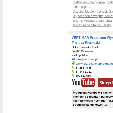
meble kuchnie głogów
,
meb
zielona góra
,
Branże:
Meble - Handel, S
Wyposażenie wnętrz, Armat
wnętrz, Armatura sanitarna
Armatura sanitarna- Usługi
,
VERTIMAR Producent Wyr
Mariusz Pierudzki
ul. ks. Kanonika Thiela 3
64-700 Czarnków
wielkopolskie
info@vertimar.pl
www.blaty-kuchenne-granit
67 255 44 85
67 344 11 11
600 822 660
Producent wyrobów z kamienia
kuchenne z granitu * parapet
i konglomeratu * schody – gr
obudowy kominkowe (…)