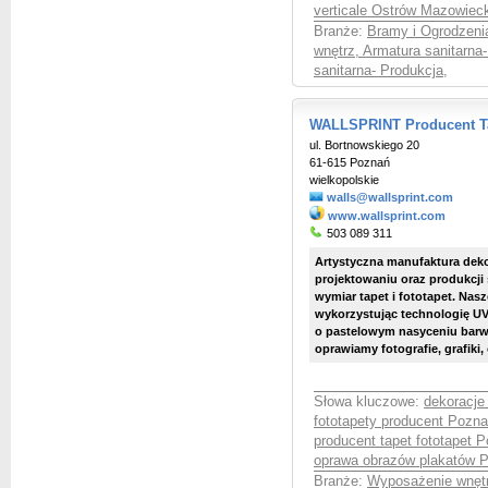
verticale Ostrów Mazowiec
Branże:
Bramy i Ogrodzenia
wnętrz, Armatura sanitarna
sanitarna- Produkcja
,
WALLSPRINT Producent Ta
ul. Bortnowskiego 20
61-615 Poznań
wielkopolskie
walls@wallsprint.com
www.wallsprint.com
503 089 311
Artystyczna manufaktura dekor
projektowaniu oraz produkcj
wymiar tapet i fototapet. Nas
wykorzystując technologię U
o pastelowym nasyceniu barw, 
oprawiamy fotografie, grafiki, 
Słowa kluczowe:
dekoracje
fototapety producent Pozn
producent tapet fototapet 
oprawa obrazów plakatów 
Branże:
Wyposażenie wnętr