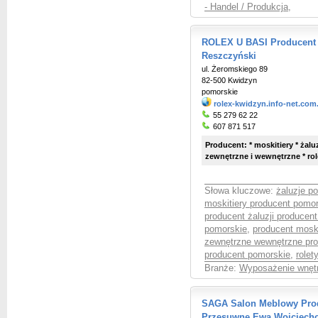
- Handel / Produkcja
,
ROLEX U BASI Producent Ża
Reszczyński
ul. Żeromskiego 89
82-500 Kwidzyn
pomorskie
rolex-kwidzyn.info-net.com
55 279 62 22
607 871 517
Producent: * moskitiery * żalu
zewnętrzne i wewnętrzne * role
Słowa kluczowe:
żaluzje p
moskitiery producent pomo
producent żaluzji producen
pomorskie
,
producent moski
zewnętrzne wewnętrzne pr
producent pomorskie
,
rolet
Branże:
Wyposażenie wnętr
SAGA Salon Meblowy Prod
Przesuwne Ewa Wojciech