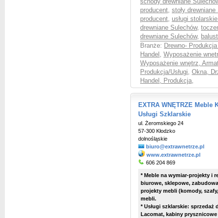
schody drewniane Sulechó
producent
,
stoły drewniane
producent
,
usługi stolarski
drewniane Sulechów
,
tocze
drewniane Sulechów
,
balus
Branże:
Drewno- Produkcja 
Handel
,
Wyposażenie wnętrz
Wyposażenie wnętrz, Armatu
Produkcja/Usługi
,
Okna, Dr
Handel, Produkcja
,
EXTRA WNĘTRZE Meble Ku
Usługi Szklarskie
ul. Żeromskiego 24
57-300 Kłodzko
dolnośląskie
biuro@extrawnetrze.pl
www.extrawnetrze.pl
606 204 869
* Meble na wymiar-projekty i 
biurowe, sklepowe, zabudowa
projekty mebli (komody, szafy
mebli.
* Usługi szklarskie: sprzedaż 
Lacomat, kabiny prysznicowe n