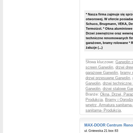
* Nasza firma zajmuje się spr
otworowej. W ofercie posiada
Schuco, Brugmann, VEKA, Dec
Termoizol. * Okna aluminiow
Drzwi zewnętrzne oraz wewnęt
techniczne renomowanych firm
garażowe, bramy rolowane * Ro
żaluzje (...)
Słowa kluczowe:
Garwolin 
screen Garwolin
,
drzwi dre
garażowe Garwolin
,
bramy 
drzwi przesuwne Garwolin
,
Garwolin
,
drzwi techniczne
Garwolin
,
drzwi stalowe Gar
Branże:
Okna, Drzwi, Parap
Produkcja
,
Bramy i Ogrodze
wnętrz, Armatura sanitarna
sanitarna- Produkcja
,
MAX-DOOR Centrum Renowa
ul. Gniewska 21 box 83