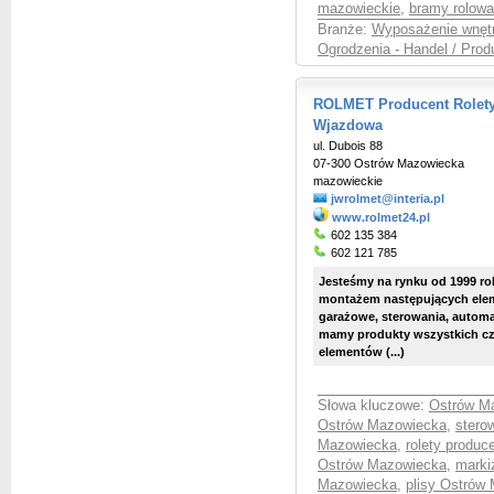
mazowieckie
,
bramy rolowa
Branże:
Wyposażenie wnętr
Ogrodzenia - Handel / Prod
ROLMET Producent Rolety
Wjazdowa
ul. Dubois 88
07-300 Ostrów Mazowiecka
mazowieckie
jwrolmet@interia.pl
www.rolmet24.pl
602 135 384
602 121 785
Jesteśmy na rynku od 1999 rok
montażem następujących eleme
garażowe, sterowania, autom
mamy produkty wszystkich c
elementów (...)
Słowa kluczowe:
Ostrów M
Ostrów Mazowiecka
,
stero
Mazowiecka
,
rolety produ
Ostrów Mazowiecka
,
marki
Mazowiecka
,
plisy Ostrów