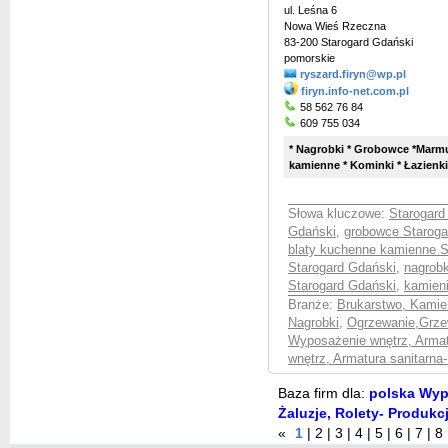
ul. Leśna 6
Nowa Wieś Rzeczna
83-200 Starogard Gdański
pomorskie
ryszard.firyn@wp.pl
firyn.info-net.com.pl
58 562 76 84
609 755 034
* Nagrobki * Grobowce *Marmu
kamienne * Kominki * Łazienki 
Słowa kluczowe:
Starogard
Gdański
,
grobowce Staroga
blaty kuchenne kamienne S
Starogard Gdański
,
nagrobk
Starogard Gdański
,
kamien
Branże:
Brukarstwo, Kamie
Nagrobki
,
Ogrzewanie,Grze
Wyposażenie wnętrz, Armatu
wnętrz, Armatura sanitarna
Baza firm dla:
polska Wypo
Żaluzje, Rolety- Produkc
«
1
|
2
|
3
|
4
|
5
|
6
|
7
|
8