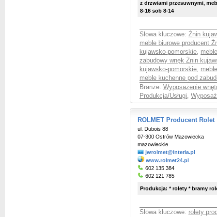
z drzwiami przesuwnymi, mebl
8-16 sob 8-14
Słowa kluczowe:
Żnin kuja
meble biurowe producent Ż
kujawsko-pomorskie
,
meble
zabudowy wnęk Żnin kujaw
kujawsko-pomorskie
,
meble
meble kuchenne pod zabud
Branże:
Wyposażenie wnętr
Produkcja/Usługi
,
Wyposaże
ROLMET Producent Rolet
ul. Dubois 88
07-300 Ostrów Mazowiecka
mazowieckie
jwrolmet@interia.pl
www.rolmet24.pl
602 135 384
602 121 785
Produkcja: * rolety * bramy r
Słowa kluczowe:
rolety pr