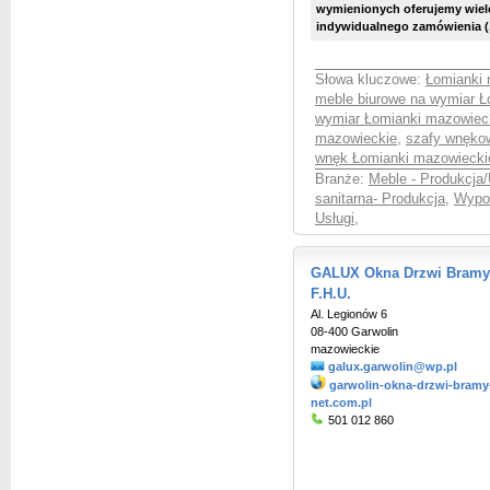
wymienionych oferujemy wiel
indywidualnego zamówienia (.
Słowa kluczowe:
Łomianki 
meble biurowe na wymiar Ł
wymiar Łomianki mazowiec
mazowieckie
,
szafy wnęko
wnęk Łomianki mazowiecki
Branże:
Meble - Produkcja/
sanitarna- Produkcja
,
Wypos
Usługi
,
GALUX Okna Drzwi Bramy 
F.H.U.
Al. Legionów 6
08-400 Garwolin
mazowieckie
galux.garwolin@wp.pl
garwolin-okna-drzwi-bramy-
net.com.pl
501 012 860