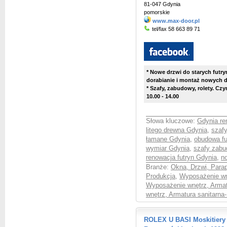
81-047 Gdynia
pomorskie
www.max-door.pl
tel/fax 58 663 89 71
* Nowe drzwi do starych futry
dorabianie i montaż nowych d
* Szafy, zabudowy, rolety. Czy
10.00 - 14.00
Słowa kluczowe:
Gdynia re
litego drewna Gdynia
,
szaf
łamane Gdynia
,
obudowa fu
wymiar Gdynia
,
szafy zab
renowacja futryn Gdynia
,
n
Branże:
Okna, Drzwi, Parap
Produkcja
,
Wyposażenie wnę
Wyposażenie wnętrz, Armat
wnętrz, Armatura sanitarna-
ROLEX U BASI Moskitiery 