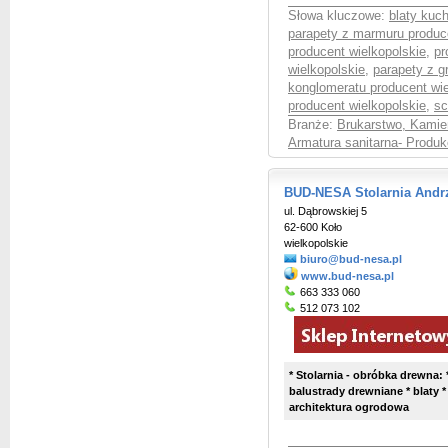
Słowa kluczowe:
blaty kuc
parapety z marmuru produce
producent wielkopolskie
,
pr
wielkopolskie
,
parapety z g
konglomeratu producent wie
producent wielkopolskie
,
sc
Branże:
Brukarstwo, Kamie
Armatura sanitarna- Produk
BUD-NESA Stolarnia Andrz
ul. Dąbrowskiej 5
62-600 Koło
wielkopolskie
biuro@bud-nesa.pl
www.bud-nesa.pl
663 333 060
512 073 102
* Stolarnia - obróbka drewna:
balustrady drewniane * blaty *
architektura ogrodowa