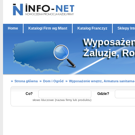
Home
Katalogi Firm wg Miast
Katalog Franczyz
Sklepy In
Wyposażeni
Żaluzje, Ro
Strona główna
Dom i Ogród
Wyposażenie wnętrz, Armatura sanitarna
Co?
Gdzie?
słowo kluczowe (nazwa firmy lub produktu)