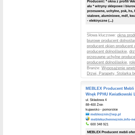
Producent: * okna z profili Vek
alu * witryny sklepowe i biuro
przesuwne, uchylne, psk, hs, h
stalowe, aluminiowe, mdf, kwar
- elektryczne (...)
Słowa kluczowe:
okna prod
biurowe producent dolnoślą
producent okien producent 
producent dolnośląskie
,
drz
przesuwne uchylne produce
producent dolnośląskie
,
rol
Branże:
Wyposażenie wnętr
Drzwi, Parapety, Stolarka 
MEBLEX Producent Mebli
Wnęk PPHU Kwiatkowski 
ul. Składowa 4
88-400 Żnin
kujawsko - pomorskie
meblexznin@wp.pl
meblekuchenneznin.info-ne
600 348 921
MEBLEX Producent mebli ofer