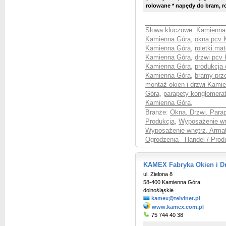
rolowane * napędy do bram, ro
Słowa kluczowe:
Kamienna 
Kamienna Góra
,
okna pcv 
Kamienna Góra
,
roletki ma
Kamienna Góra
,
drzwi pcv
Kamienna Góra
,
produkcja
Kamienna Góra
,
bramy prz
montaż okien i drzwi Kami
Góra
,
parapety konglomera
Kamienna Góra
,
Branże:
Okna, Drzwi, Parap
Produkcja
,
Wyposażenie wnę
Wyposażenie wnętrz, Armat
Ogrodzenia - Handel / Prod
KAMEX Fabryka Okien i Dr
ul. Zielona 8
58-400 Kamienna Góra
dolnośląskie
kamex@telvinet.pl
www.kamex.com.pl
75 744 40 38