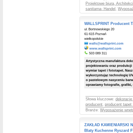
Projektowe biura, Architekc
sanitarna- Handel
,
Wyposaże
WALLSPRINT Producent Ta
ul. Bortnowskiego 20
61-615 Poznań
wielkopolskie
walls@wallsprint.com
www.wallsprint.com
503 089 311
Artystyczna manufaktura dekor
projektowaniu oraz produkcj
wymiar tapet i fototapet. Nas
wykorzystując technologię U
o pastelowym nasyceniu barw, 
oprawiamy fotografie, grafiki, 
Słowa kluczowe:
dekoracje
producent
,
producent tapet 
Branże:
Wyposażenie wnętr
ZAKŁAD KAMIENIARSKI Na
Blaty Kuchenne Ryszard F