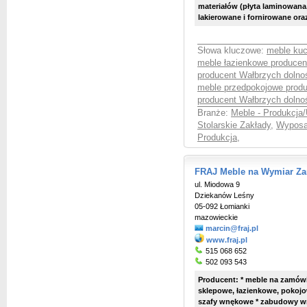
materiałów (płyta laminowana,
lakierowane i fornirowane oraz 
Słowa kluczowe:
meble kuc
meble łazienkowe producen
producent Wałbrzych dolno
meble przedpokojowe produ
producent Wałbrzych dolno
Branże:
Meble - Produkcja/
Stolarskie Zakłady
,
Wyposaż
Produkcja
,
FRAJ Meble na Wymiar Za
ul. Miodowa 9
Dziekanów Leśny
05-092 Łomianki
mazowieckie
marcin@fraj.pl
www.fraj.pl
515 068 652
502 093 543
Producent: * meble na zamówi
sklepowe, łazienkowe, pokojow
szafy wnękowe * zabudowy wn