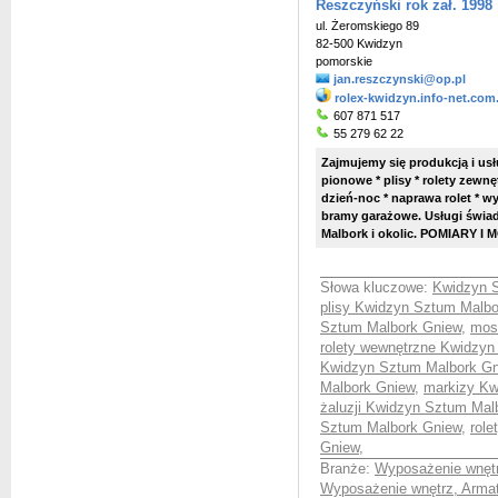
Reszczyński rok zał. 1998
ul. Żeromskiego 89
82-500 Kwidzyn
pomorskie
jan.reszczynski@op.pl
rolex-kwidzyn.info-net.com
607 871 517
55 279 62 22
Zajmujemy się produkcją i usł
pionowe * plisy * rolety zewnę
dzień-noc * naprawa rolet * w
bramy garażowe. Usługi świad
Malbork i okolic. POMIARY I
Słowa kluczowe:
Kwidzyn S
plisy Kwidzyn Sztum Malbo
Sztum Malbork Gniew
,
mos
rolety wewnętrzne Kwidzyn
Kwidzyn Sztum Malbork Gn
Malbork Gniew
,
markizy Kw
żaluzji Kwidzyn Sztum Mal
Sztum Malbork Gniew
,
role
Gniew
,
Branże:
Wyposażenie wnętr
Wyposażenie wnętrz, Armatu