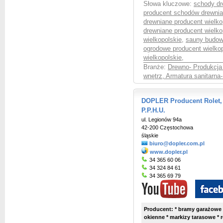
Słowa kluczowe:
schody dr
producent schodów drewnia
drewniane producent wielko
drewniane producent wielko
wielkopolskie
,
sauny budowa
ogrodowe producent wielko
wielkopolskie
,
Branże:
Drewno- Produkcja 
wnętrz, Armatura sanitarna
DOPLER Producent Rolet,
P.P.H.U.
ul. Legionów 94a
42-200 Częstochowa
śląskie
biuro@dopler.com.pl
www.dopler.pl
34 365 60 06
34 324 84 61
34 365 69 79
Producent: * bramy garażowe 
okienne * markizy tarasowe * 