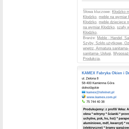
Słowa kluczowe:
Kłodzko 
Kłodzko
,
meble na wymiar 
Kłodzko
,
meble dziecięce 
na wymiar Kłodzko
,
szafy 
Kłodzko
,
Branże:
Meble - Handel, S
Szyby, Szkło użytkowe, Oz
wnętrz, Armatura sanitarna
sanitarna- Usługi
,
Wyposaże
Produkcja
,
KAMEX Fabryka Okien i Dr
ul. Zielona 8
58-400 Kamienna Góra
dolnośląskie
kamex@telvinet.pl
www.kamex.com.pl
75 744 40 38
Produkujemy: z profili Veka: Al
okna * witryny * ścianki * prz
uchylne, psk, hs, hst) * parap
aluminiowe, mdf, kwarcyt) * ro
(elektryczne) * bramy garażo