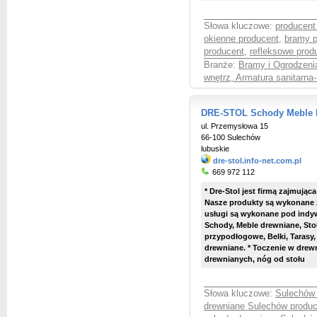
Słowa kluczowe:
producent
okienne producent
,
bramy p
producent
,
refleksowe prod
Branże:
Bramy i Ogrodzenia
wnętrz, Armatura sanitarna
DRE-STOL Schody Meble D
ul. Przemysłowa 15
66-100 Sulechów
lubuskie
dre-stol.info-net.com.pl
669 972 112
* Dre-Stol jest firmą zajmują
Nasze produkty są wykonane z
usługi są wykonane pod indyw
Schody, Meble drewniane, Sto
przypodłogowe, Belki, Tarasy,
drewniane. * Toczenie w drewn
drewnianych, nóg od stołu
Słowa kluczowe:
Sulechów 
drewniane Sulechów produc