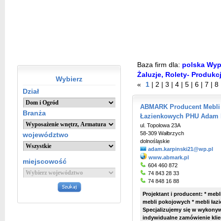
Baza firm dla:
polska Wypo
Żaluzje, Rolety- Produkc
Wybierz
«
1
|
2
|
3
|
4
|
5
|
6
|
7
|
8
Dział
ABMARK Producent Mebli
Branża
Łazienkowych PHU Adam 
ul. Topolowa 23A
58-309 Wałbrzych
województwo
dolnośląskie
adam.karpinski21@wp.pl
www.abmark.pl
miejscowość
604 460 872
74 843 28 33
74 848 16 88
Projektant i producent: * me
mebli pokojowych * mebli łaz
Specjalizujemy się w wykonyw
indywidualne zamówienie kli