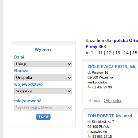
Baza firm dla:
polska Orto
Firmy
363
Wybierz
«
1
...
11
|
12
|
13
|
14
|
15
Dział
ZIÓŁKIEWICZ PIOTR, lek.
Branża
ul. Piastów 16
62-300 Września
wielkopolskie
województwo
61 437 99 99
miejscowość
Branże:
Ortopedia
,
ZOŃ ROBERT, lek. med
ul. Sienkiewicza 7
09-100 Płońsk
mazowieckie
23 662 38 15