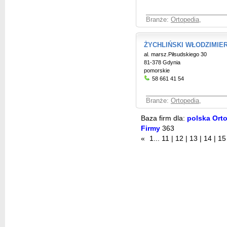
Branże:
Ortopedia
,
ŻYCHLIŃSKI WŁODZIMIERZ
al. marsz.Piłsudskiego 30
81-378 Gdynia
pomorskie
58 661 41 54
Branże:
Ortopedia
,
Baza firm dla:
polska Orto
Firmy
363
«
1
...
11
|
12
|
13
|
14
|
15