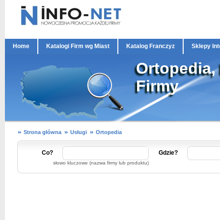
Home
Katalogi Firm wg Miast
Katalog Franczyz
Sklepy In
Ortopedia,
Firmy
Strona główna
Usługi
Ortopedia
Co?
Gdzie?
słowo kluczowe (nazwa firmy lub produktu)