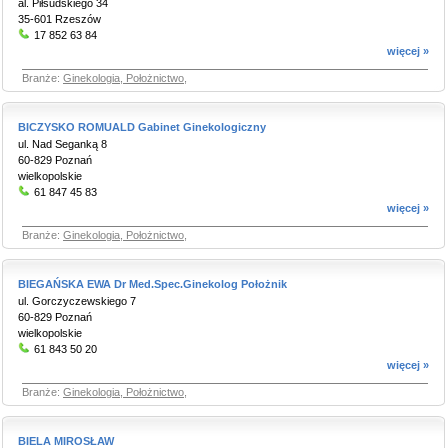
al. Piłsudskiego 34
35-601 Rzeszów
17 852 63 84
więcej »
Branże:
Ginekologia, Położnictwo
,
BICZYSKO ROMUALD Gabinet Ginekologiczny
ul. Nad Seganką 8
60-829 Poznań
wielkopolskie
61 847 45 83
więcej »
Branże:
Ginekologia, Położnictwo
,
BIEGAŃSKA EWA Dr Med.Spec.Ginekolog Położnik
ul. Gorczyczewskiego 7
60-829 Poznań
wielkopolskie
61 843 50 20
więcej »
Branże:
Ginekologia, Położnictwo
,
BIELA MIROSŁAW