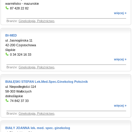
warmińsko - mazurskie
87 428 22 82
więcej »
Branże:
Ginekologia, Położnictwo
,
BI-MED
ul. Jasnogórska 11
42-200 Częstochowa
śląskie
0 34 324 16 33
więcej »
Branże:
Ginekologia, Położnictwo
,
BIAŁĘSKI STEFAN Lek.Med.Spec.Ginekolog Położnik
ul. Niepodległości 114
58-303 Wałbrzych
dolnośląskie
74 842 37 33
więcej »
Branże:
Ginekologia, Położnictwo
,
BIAŁY JOANNA lek. med. spec. ginekolog