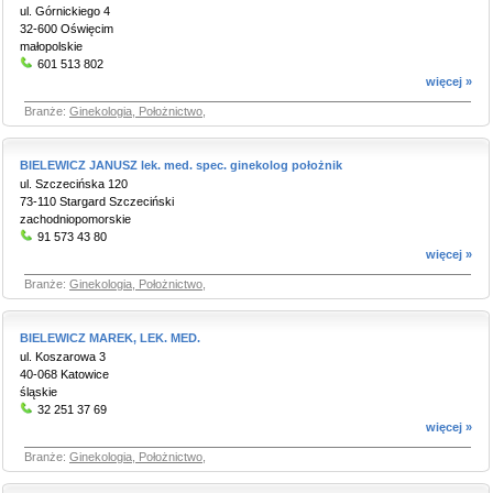
ul. Górnickiego 4
32-600 Oświęcim
małopolskie
601 513 802
więcej »
Branże:
Ginekologia, Położnictwo
,
BIELEWICZ JANUSZ lek. med. spec. ginekolog położnik
ul. Szczecińska 120
73-110 Stargard Szczeciński
zachodniopomorskie
91 573 43 80
więcej »
Branże:
Ginekologia, Położnictwo
,
BIELEWICZ MAREK, LEK. MED.
ul. Koszarowa 3
40-068 Katowice
śląskie
32 251 37 69
więcej »
Branże:
Ginekologia, Położnictwo
,