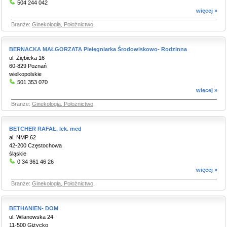
504 244 042
więcej »
Branże:
Ginekologia, Położnictwo
,
BERNACKA MAŁGORZATA Pielęgniarka Środowiskowo- Rodzinna
ul. Ziębicka 16
60-829 Poznań
wielkopolskie
501 353 070
więcej »
Branże:
Ginekologia, Położnictwo
,
BETCHER RAFAŁ, lek. med
al. NMP 62
42-200 Częstochowa
śląskie
0 34 361 46 26
więcej »
Branże:
Ginekologia, Położnictwo
,
BETHANIEN- DOM
ul. Wilanowska 24
11-500 Giżycko