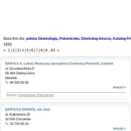
Baza firm dla:
polska Ginekologia, Położnictwo, Ginekolog-lekarze, Katalog Fi
1658
«
1
|
2
|
3
|
4
|
5
|
6
|
7
|
8
|
9
...
83
»
BARYŁA A. Lekarz Medycyny Specjalista Ginekolog Położnik, Gabinet
ul. Szczekocińska 5
65-364 Zielona Góra
lubuskie
68 325 55 06
więcej »
Branże:
Ginekologia, Położnictwo
,
BARYŁKA DONATA, lek. med
ul. Krakowska 20
32-500 Chrzanów
32 753 95 15
więcej »