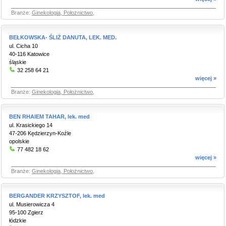
Branże:
Ginekologia, Położnictwo
,
BEŁKOWSKA- ŚLIŻ DANUTA, LEK. MED.
ul. Cicha 10
40-116 Katowice
śląskie
32 258 64 21
więcej »
Branże:
Ginekologia, Położnictwo
,
BEN RHAIEM TAHAR, lek. med
ul. Krasickiego 14
47-206 Kędzierzyn-Koźle
opolskie
77 482 18 62
więcej »
Branże:
Ginekologia, Położnictwo
,
BERGANDER KRZYSZTOF, lek. med
ul. Musierowicza 4
95-100 Zgierz
łódzkie