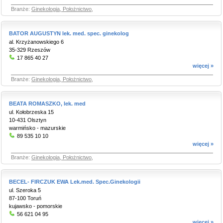
Branże:
Ginekologia, Położnictwo
,
BATOR AUGUSTYN lek. med. spec. ginekolog
al. Krzyżanowskiego 6
35-329 Rzeszów
17 865 40 27
więcej »
Branże:
Ginekologia, Położnictwo
,
BEATA ROMASZKO, lek. med
ul. Kołobrzeska 15
10-431 Olsztyn
warmińsko - mazurskie
89 535 10 10
więcej »
Branże:
Ginekologia, Położnictwo
,
BECEL- FIRCZUK EWA Lek.med. Spec.Ginekologii
ul. Szeroka 5
87-100 Toruń
kujawsko - pomorskie
56 621 04 95
więcej »