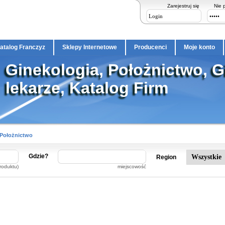
Zarejestruj się
Nie 
atalog Franczyz
Sklepy Internetowe
Producenci
Moje konto
Ginekologia, Położnictwo, G
lekarze, Katalog Firm
 Położnictwo
Gdzie?
Region
roduktu)
miejscowość