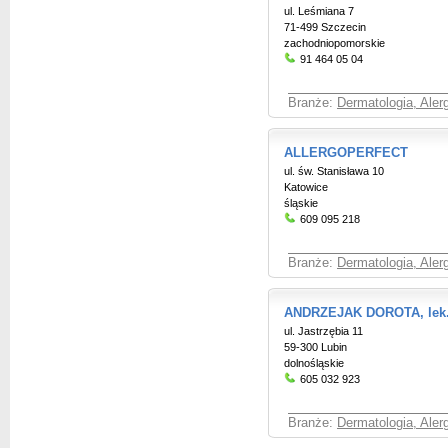
ul. Leśmiana 7
71-499 Szczecin
zachodniopomorskie
91 464 05 04
Branże:
Dermatologia, Aler
ALLERGOPERFECT
ul. św. Stanisława 10
Katowice
śląskie
609 095 218
Branże:
Dermatologia, Aler
ANDRZEJAK DOROTA, lek.
ul. Jastrzębia 11
59-300 Lubin
dolnośląskie
605 032 923
Branże:
Dermatologia, Aler