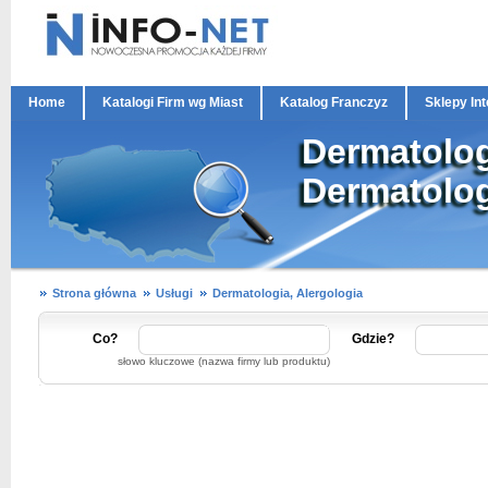
Home
Katalogi Firm wg Miast
Katalog Franczyz
Sklepy In
Dermatolog
Dermatolog
Strona główna
Usługi
Dermatologia, Alergologia
Co?
Gdzie?
słowo kluczowe (nazwa firmy lub produktu)