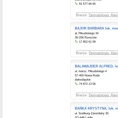
91 577 66 65
Branże:
Dermatologia, Aler
BAJOR BARBARA lek. med
al. Piłsudskiego 34
35-206 Rzeszów
17 852 61 58
Branże:
Dermatologia, Aler
BALAWAJDER ALFRED, le
ul. marsz. Piłsudskiego 4
57-400 Nowa Ruda
dolnośląskie
74 872 13 06
Branże:
Dermatologia, Aler
BAŃKA KRYSTYNA, lek. m
ul. Szelburg-Zarembiny 30
2O-448 Lublin