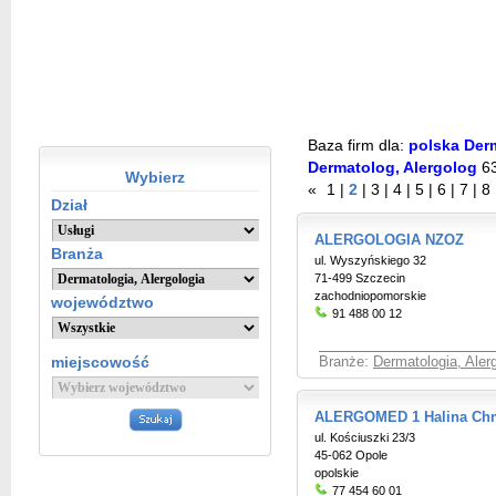
Baza firm dla:
polska Derm
Dermatolog, Alergolog
6
Wybierz
«
1
|
2
|
3
|
4
|
5
|
6
|
7
|
8
Dział
ALERGOLOGIA NZOZ
Branża
ul. Wyszyńskiego 32
71-499 Szczecin
zachodniopomorskie
województwo
91 488 00 12
miejscowość
Branże:
Dermatologia, Aler
ALERGOMED 1 Halina Ch
ul. Kościuszki 23/3
45-062 Opole
opolskie
77 454 60 01