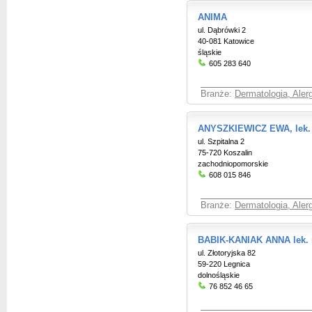
ANIMA
ul. Dąbrówki 2
40-081 Katowice
śląskie
605 283 640
Branże:
Dermatologia, Aler
ANYSZKIEWICZ EWA, lek.
ul. Szpitalna 2
75-720 Koszalin
zachodniopomorskie
608 015 846
Branże:
Dermatologia, Aler
BABIK-KANIAK ANNA lek.
ul. Złotoryjska 82
59-220 Legnica
dolnośląskie
76 852 46 65