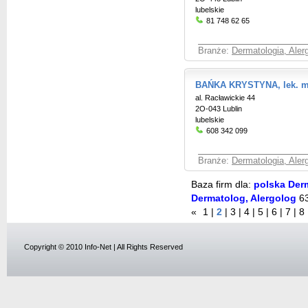
lubelskie
81 748 62 65
Branże:
Dermatologia, Aler
BAŃKA KRYSTYNA, lek. m
al. Racławickie 44
2O-043 Lublin
lubelskie
608 342 099
Branże:
Dermatologia, Aler
Baza firm dla:
polska Derm
Dermatolog, Alergolog
6
«
1
|
2
|
3
|
4
|
5
|
6
|
7
|
8
Copyright © 2010 Info-Net | All Rights Reserved