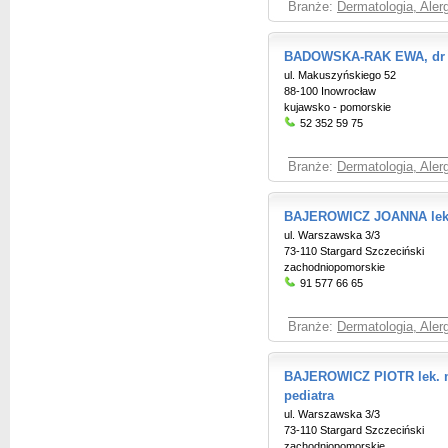
Branże:
Dermatologia, Aler
BADOWSKA-RAK EWA, dr 
ul. Makuszyńskiego 52
88-100 Inowrocław
kujawsko - pomorskie
52 352 59 75
Branże:
Dermatologia, Aler
BAJEROWICZ JOANNA lek.
ul. Warszawska 3/3
73-110 Stargard Szczeciński
zachodniopomorskie
91 577 66 65
Branże:
Dermatologia, Aler
BAJEROWICZ PIOTR lek. me
pediatra
ul. Warszawska 3/3
73-110 Stargard Szczeciński
zachodniopomorskie