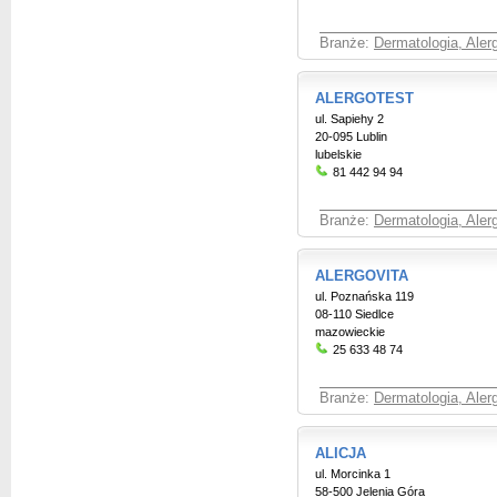
Branże:
Dermatologia, Aler
ALERGOTEST
ul. Sapiehy 2
20-095 Lublin
lubelskie
81 442 94 94
Branże:
Dermatologia, Aler
ALERGOVITA
ul. Poznańska 119
08-110 Siedlce
mazowieckie
25 633 48 74
Branże:
Dermatologia, Aler
ALICJA
ul. Morcinka 1
58-500 Jelenia Góra