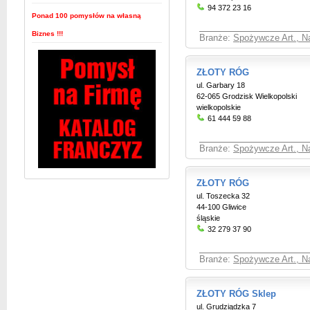
94 372 23 16
Ponad 100 pomysłów na własną
Biznes !!!
Branże:
Spożywcze Art., Na
ZŁOTY RÓG
ul. Garbary 18
62-065 Grodzisk Wielkopolski
wielkopolskie
61 444 59 88
Branże:
Spożywcze Art., Na
ZŁOTY RÓG
ul. Toszecka 32
44-100 Gliwice
śląskie
32 279 37 90
Branże:
Spożywcze Art., Na
ZŁOTY RÓG Sklep
ul. Grudziądzka 7