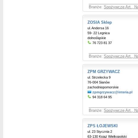
Branże:
Spożywcze Art., Na
ZOSIA Sklep
ul. Andersa 16
59- 22 Legnica
dolnośląskie
76 723 81 37
Branże:
Spożywcze Art., Na
ZPM GRZYWACZ
ul. Strzelecka 9
76-004 Sianów
zachodniopomorskie
zpmgrzywacz@interia.pl
94 318 64 95
Branże:
Spożywcze Art., Na
ZPS ŁOJEWSKI
ul. 23 Stycznia 2
63-130 Książ Wielkopolski