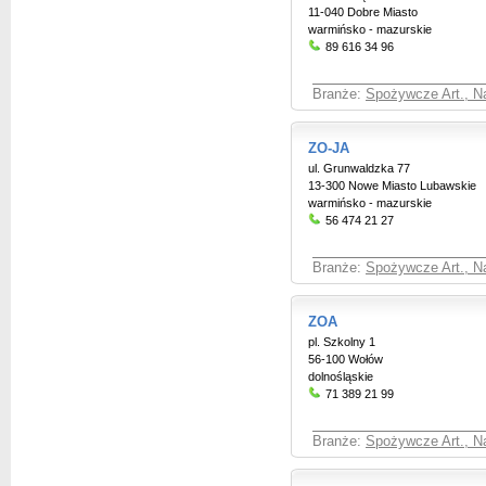
11-040 Dobre Miasto
warmińsko - mazurskie
89 616 34 96
Branże:
Spożywcze Art., Na
ZO-JA
ul. Grunwaldzka 77
13-300 Nowe Miasto Lubawskie
warmińsko - mazurskie
56 474 21 27
Branże:
Spożywcze Art., Na
ZOA
pl. Szkolny 1
56-100 Wołów
dolnośląskie
71 389 21 99
Branże:
Spożywcze Art., Na