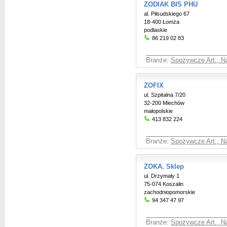
ZODIAK BIS PHU
al. Piłsudskiego 67
18-400 Łomża
podlaskie
86 219 02 83
Branże:
Spożywcze Art., Na
ZOFIX
ul. Szpitalna 7/20
32-200 Miechów
małopolskie
413 832 224
Branże:
Spożywcze Art., Na
ZOKA. Sklep
ul. Drzymały 1
75-074 Koszalin
zachodniopomorskie
94 347 47 97
Branże:
Spożywcze Art., Na