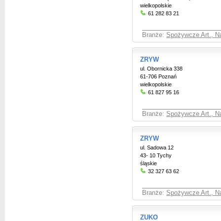
wielkopolskie
61 282 83 21
Branże:
Spożywcze Art., Na
ZRYW
ul. Obornicka 338
61-706 Poznań
wielkopolskie
61 827 95 16
Branże:
Spożywcze Art., Na
ZRYW
ul. Sadowa 12
43- 10 Tychy
śląskie
32 327 63 62
Branże:
Spożywcze Art., Na
ZUKO