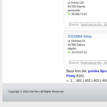
ul. Pucka 120
81-032 Gdynia
pomorskie
58 663 71 62
Branże:
Spożywcze Art., Na
ZUZANNA Sklep
ul. Olchowa 14
41-800 Zabrze
śląskie
32 274 97 12
Branże:
Spożywcze Art., Na
Baza firm dla:
polska Spoż
Firmy
8161
«
1
...
401
|
402
|
403
|
40
Copyright © 2010 Info-Net | All Rights Reserved