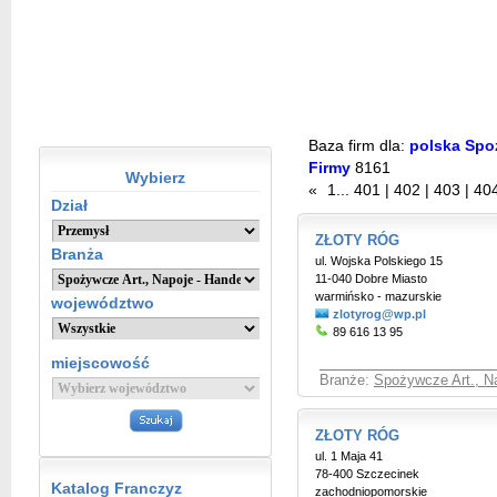
Baza firm dla:
polska Spoż
Firmy
8161
Wybierz
«
1
...
401
|
402
|
403
|
40
Dział
ZŁOTY RÓG
Branża
ul. Wojska Polskiego 15
11-040 Dobre Miasto
warmińsko - mazurskie
województwo
zlotyrog@wp.pl
89 616 13 95
miejscowość
Branże:
Spożywcze Art., Na
ZŁOTY RÓG
ul. 1 Maja 41
78-400 Szczecinek
Katalog Franczyz
zachodniopomorskie