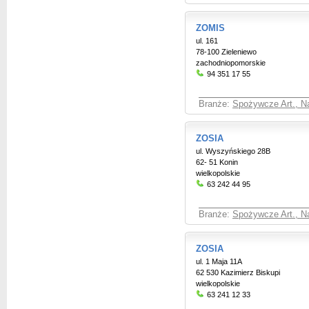
ZOMIS
ul. 161
78-100 Zieleniewo
zachodniopomorskie
94 351 17 55
Branże:
Spożywcze Art., Na
ZOSIA
ul. Wyszyńskiego 28B
62- 51 Konin
wielkopolskie
63 242 44 95
Branże:
Spożywcze Art., Na
ZOSIA
ul. 1 Maja 11A
62 530 Kazimierz Biskupi
wielkopolskie
63 241 12 33