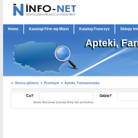
Home
Katalogi Firm wg Miast
Katalog Franczyz
Sklepy In
Apteki, Fa
Strona główna
Przemysł
Apteki, Farmaceutyka
Co?
Gdzie?
słowo kluczowe (nazwa firmy lub produktu)