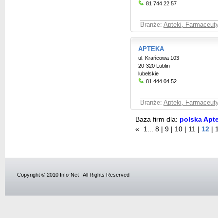
81 744 22 57
Branże:
Apteki, Farmaceut
APTEKA
ul. Krańcowa 103
20-320 Lublin
lubelskie
81 444 04 52
Branże:
Apteki, Farmaceut
Baza firm dla:
polska Apte
«
1
...
8
|
9
|
10
|
11
|
12
|
Copyright © 2010 Info-Net | All Rights Reserved