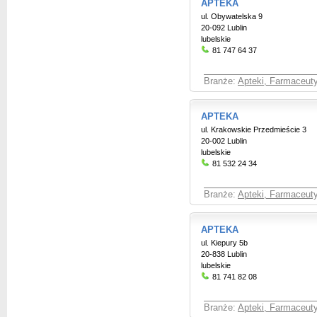
APTEKA
ul. Obywatelska 9
20-092 Lublin
lubelskie
81 747 64 37
Branże:
Apteki, Farmaceut
APTEKA
ul. Krakowskie Przedmieście 3
20-002 Lublin
lubelskie
81 532 24 34
Branże:
Apteki, Farmaceut
APTEKA
ul. Kiepury 5b
20-838 Lublin
lubelskie
81 741 82 08
Branże:
Apteki, Farmaceut