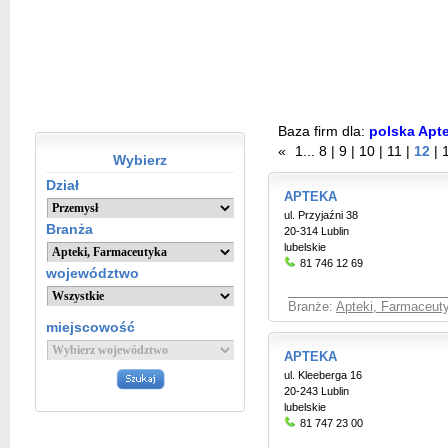
Baza firm dla:
polska Apte
«
1
...
8
|
9
|
10
|
11
|
12
|
Wybierz
Dział
APTEKA
ul. Przyjaźni 38
Branża
20-314 Lublin
lubelskie
81 746 12 69
województwo
Branże:
Apteki, Farmaceut
miejscowość
APTEKA
ul. Kleeberga 16
20-243 Lublin
lubelskie
81 747 23 00