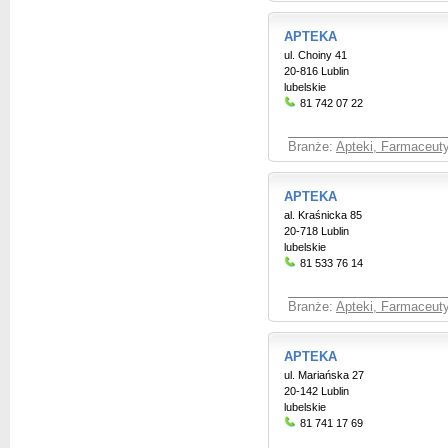
APTEKA
ul. Choiny 41
20-816 Lublin
lubelskie
81 742 07 22
Branże:
Apteki, Farmaceut
APTEKA
al. Kraśnicka 85
20-718 Lublin
lubelskie
81 533 76 14
Branże:
Apteki, Farmaceut
APTEKA
ul. Mariańska 27
20-142 Lublin
lubelskie
81 741 17 69