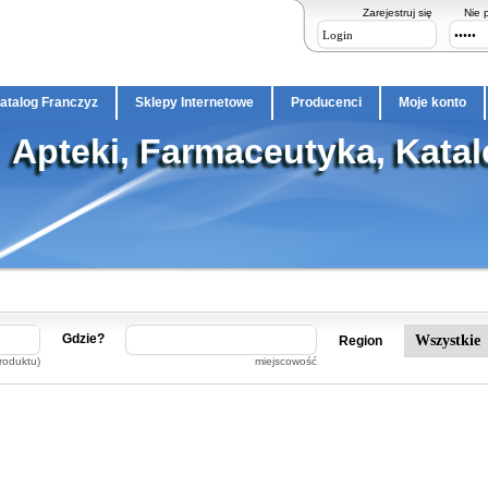
Zarejestruj się
Nie 
atalog Franczyz
Sklepy Internetowe
Producenci
Moje konto
Apteki, Farmaceutyka, Katal
Gdzie?
Region
roduktu)
miejscowość